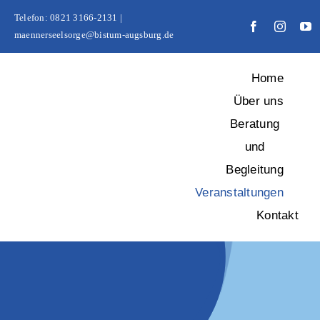
Zum
Telefon: 0821 3166-2131 |
Inhalt
maennerseelsorge@bistum-augsburg.de
springen
Home
Über uns
Beratung
und
Begleitung
Veranstaltungen
Kontakt