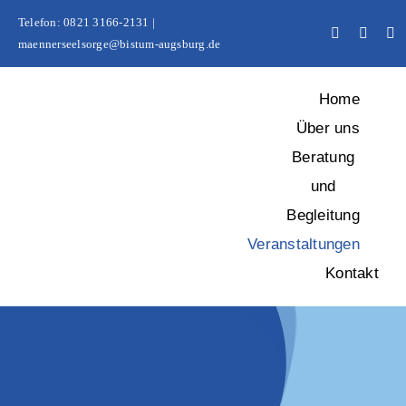
Zum
Telefon: 0821 3166-2131 |
Inhalt
maennerseelsorge@bistum-augsburg.de
springen
Home
Über uns
Beratung
und
Begleitung
Veranstaltungen
Kontakt