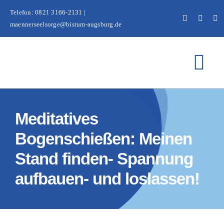
Zum
Telefon: 0821 3166-2131 |
Inhalt
maennerseelsorge@bistum-augsburg.de
springen
Tog
Nav
Home
Meditatives
Über uns
Bogenschießen: Meinen
Stand finden- Spannung
Beratung und Be
aufbauen- und loslassen!
Veranstaltunge
Kontakt