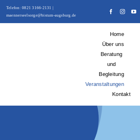
Zum
Telefon: 0821 3166-2131 |
Inhalt
maennerseelsorge@bistum-augsburg.de
springen
Home
Über uns
Beratung
und
Begleitung
Veranstaltungen
Kontakt