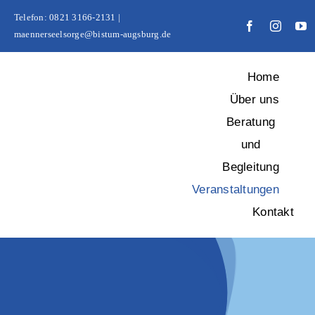
Zum
Telefon: 0821 3166-2131 |
Inhalt
maennerseelsorge@bistum-augsburg.de
springen
Home
Über uns
Beratung
und
Begleitung
Veranstaltungen
Kontakt