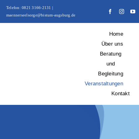
Zum
Telefon: 0821 3166-2131 |
Inhalt
maennerseelsorge@bistum-augsburg.de
springen
Home
Über uns
Beratung
und
Begleitung
Veranstaltungen
Kontakt