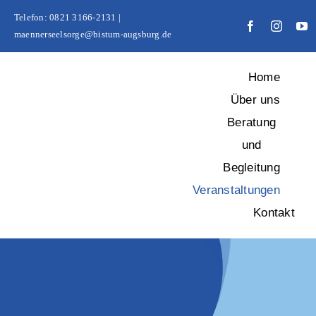
Zum
Telefon: 0821 3166-2131 |
Inhalt
maennerseelsorge@bistum-augsburg.de
springen
Home
Über uns
Beratung
und
Begleitung
Veranstaltungen
Kontakt