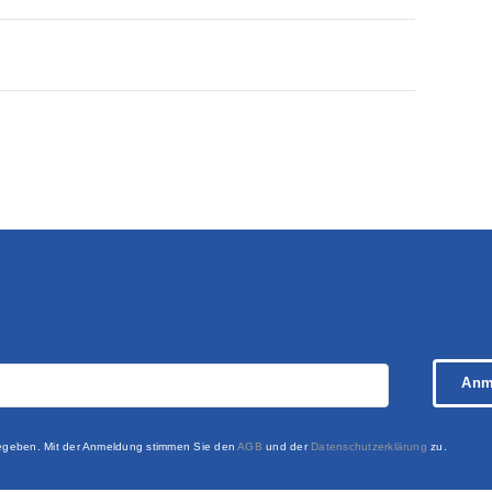
Anm
rgegeben. Mit der Anmeldung stimmen Sie den
AGB
und der
Datenschutzerklärung
zu.