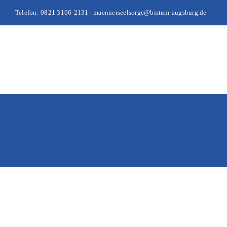
Zum
Telefon: 0821 3166-2131 | maennerseelsorge@bistum-augsburg.de
Inhalt
springen