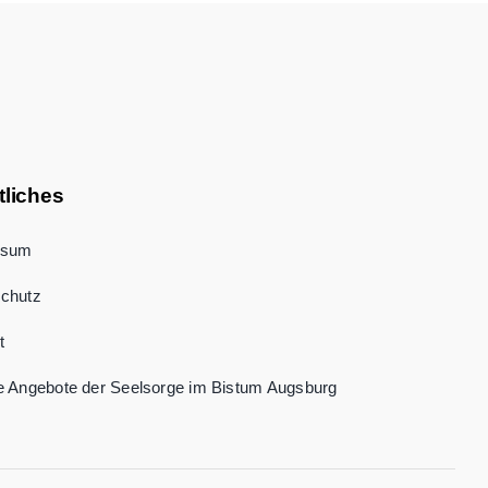
tliches
ssum
chutz
t
e Angebote der Seelsorge im Bistum Augsburg