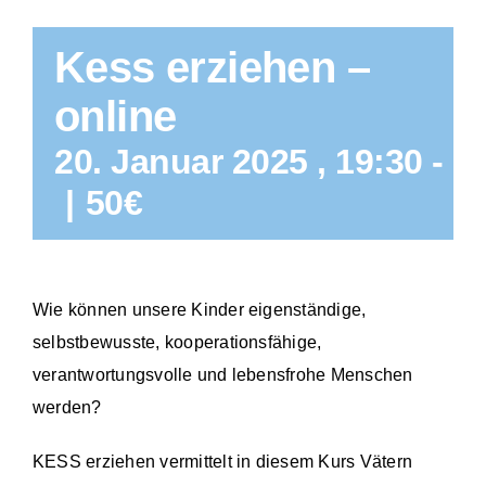
Kess erziehen –
online
20. Januar 2025 , 19:30
-
2
|
50€
Wie können unsere Kinder eigenständige,
selbstbewusste, kooperationsfähige,
verantwortungsvolle und lebensfrohe Menschen
werden?
KESS erziehen vermittelt in diesem Kurs Vätern