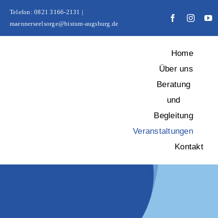
Zum
Telefon: 0821 3166-2131 |
Inhalt
maennerseelsorge@bistum-augsburg.de
springen
Home
Über uns
Beratung
und
Begleitung
Veranstaltungen
Kontakt