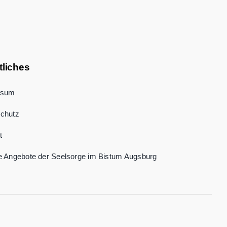
tliches
ssum
chutz
t
e Angebote der Seelsorge im Bistum Augsburg