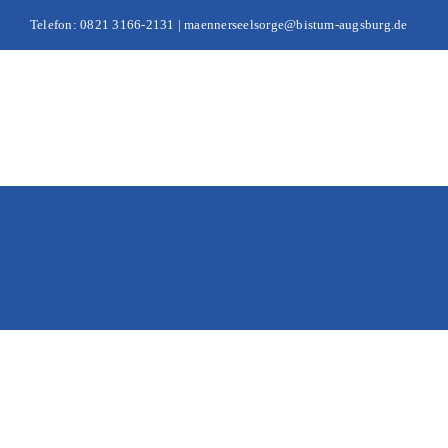
Zum
Telefon: 0821 3166-2131 | maennerseelsorge@bistum-augsburg.de
Inhalt
springen