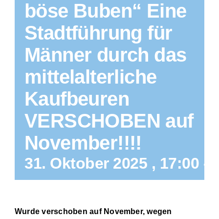
böse Buben“ Eine
Stadtführung für
Männer durch das
mittelalterliche
Kaufbeuren
VERSCHOBEN auf
November!!!!
31. Oktober 2025 , 17:00
-
Wurde verschoben auf November, wegen