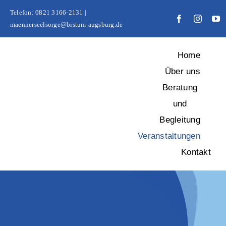
Zum
Telefon: 0821 3166-2131 |
Inhalt
maennerseelsorge@bistum-augsburg.de
springen
Home
Über uns
Beratung
und
Begleitung
Veranstaltungen
Kontakt