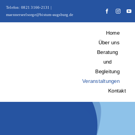
Zum
Telefon: 0821 3166-2131 |
Inhalt
maennerseelsorge@bistum-augsburg.de
springen
Home
Über uns
Beratung
und
Begleitung
Veranstaltungen
Kontakt