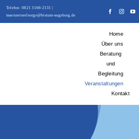
Zum
Telefon: 0821 3166-2131 |
Inhalt
maennerseelsorge@bistum-augsburg.de
springen
Home
Über uns
Beratung
und
Begleitung
Veranstaltungen
Kontakt