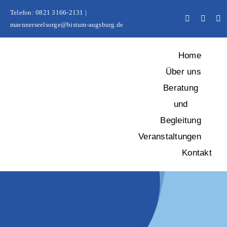
Zum
Telefon: 0821 3166-2131 |
Inhalt
maennerseelsorge@bistum-augsburg.de
springen
Home
Über uns
Beratung
und
Begleitung
Veranstaltungen
Kontakt