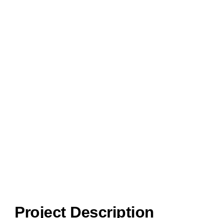
View
Larger
Image
Project Description