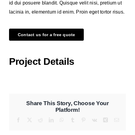
id dui posuere blandit. Quisque velit nisi, pretium ut
lacinia in, elementum id enim. Proin eget tortor risus.
Contact us for a free quote
Project Details
Share This Story, Choose Your
Platform!
Facebook
X
Reddit
LinkedIn
WhatsApp
Tumblr
Pinterest
Vk
Xing
E-
Mail