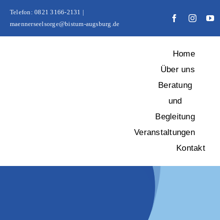
Zum
Telefon: 0821 3166-2131 |
Inhalt
maennerseelsorge@bistum-augsburg.de
springen
Home
Über uns
Beratung
und
Begleitung
Veranstaltungen
Kontakt