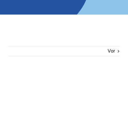
Vor
Zeige
grösseres
Bild