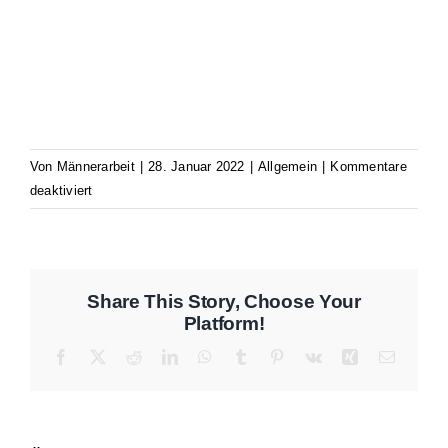
Von
Männerarbeit
|
28. Januar 2022
|
Allgemein
|
Kommentare
für
deaktiviert
Neue
Werte
für
den
Share This Story, Choose Your
Mann?
Platform!
Facebook
X
Reddit
LinkedIn
WhatsApp
Tumblr
Pinterest
Vk
Xing
E-
Mail